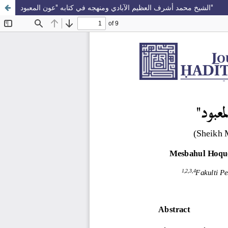
الشيخ محمد أشرف العظيم الآبادي ومنهجه في كتابه "عون المعبود"